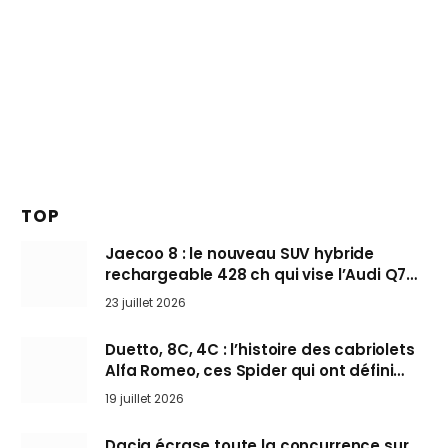
TOP
Jaecoo 8 : le nouveau SUV hybride
rechargeable 428 ch qui vise l’Audi Q7
arrive en Europe cet automne
23 juillet 2026
Duetto, 8C, 4C : l’histoire des cabriolets
Alfa Romeo, ces Spider qui ont défini
l’art de rouler cheveux au vent
19 juillet 2026
Dacia écrase toute la concurrence sur