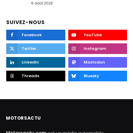
6 août 2026
SUIVEZ-NOUS
Facebook
YouTube
Twitter
Instagram
LinkedIn
Mastodon
Threads
Bluesky
MOTORSACTU
Motorsactu.com
est un média automobile