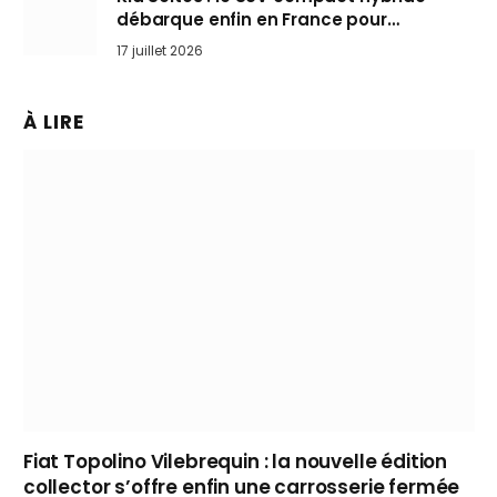
débarque enfin en France pour
bousculer les Nissan Qashqai et Toyota
17 juillet 2026
Yaris Cross
À LIRE
Fiat Topolino Vilebrequin : la nouvelle édition
collector s’offre enfin une carrosserie fermée