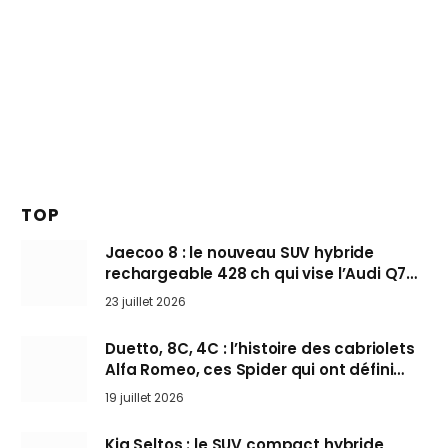
TOP
Jaecoo 8 : le nouveau SUV hybride
rechargeable 428 ch qui vise l’Audi Q7
arrive en Europe cet automne
23 juillet 2026
Duetto, 8C, 4C : l’histoire des cabriolets
Alfa Romeo, ces Spider qui ont défini
l’art de rouler cheveux au vent
19 juillet 2026
Kia Seltos : le SUV compact hybride