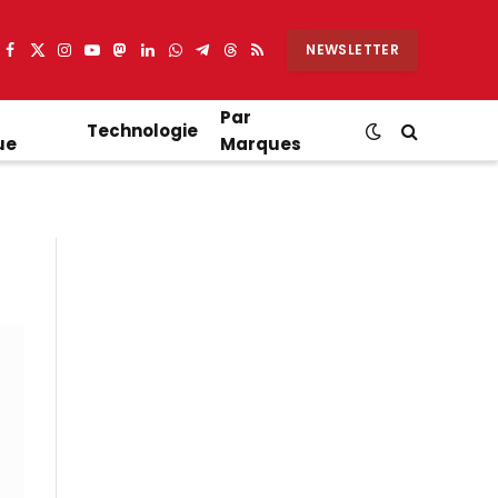
NEWSLETTER
Facebook
X
Instagram
YouTube
Mastodon
LinkedIn
WhatsApp
Partager
Threads
RSS
(Twitter)
sur
Telegram
Par
Technologie
ue
Marques