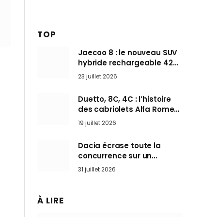
TOP
Jaecoo 8 : le nouveau SUV
hybride rechargeable 428
ch qui vise l’Audi Q7 arrive
23 juillet 2026
en Europe cet automne
Duetto, 8C, 4C : l’histoire
des cabriolets Alfa Romeo,
ces Spider qui ont défini
19 juillet 2026
l’art de rouler cheveux au
vent
Dacia écrase toute la
concurrence sur un
marché où personne ne
31 juillet 2026
l’attendait
À LIRE