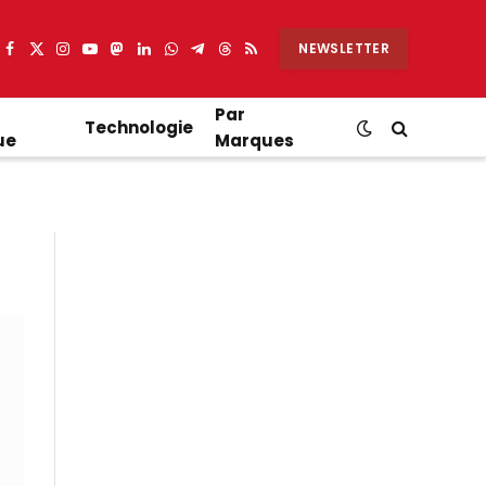
NEWSLETTER
Facebook
X
Instagram
YouTube
Mastodon
LinkedIn
WhatsApp
Partager
Threads
RSS
(Twitter)
sur
Telegram
Par
Technologie
ue
Marques