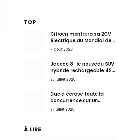
TOP
Citroën montrera sa 2CV
électrique au Mondial de
Paris pendant que BMW et
7 août 2026
Mini désertent le salon
Jaecoo 8 : le nouveau SUV
hybride rechargeable 428
ch qui vise l’Audi Q7 arrive
23 juillet 2026
en Europe cet automne
Dacia écrase toute la
concurrence sur un
marché où personne ne
31 juillet 2026
l’attendait
À LIRE