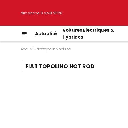
dimanche 9 août 2026
Voitures Electriques &
Actualité
Hybrides
Accueil
»
fiat topolino hot rod
FIAT TOPOLINO HOT ROD