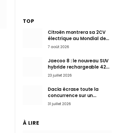
TOP
Citroën montrera sa 2CV
électrique au Mondial de
Paris pendant que BMW et
7 août 2026
Mini désertent le salon
Jaecoo 8 : le nouveau SUV
hybride rechargeable 428
ch qui vise l’Audi Q7 arrive
23 juillet 2026
en Europe cet automne
Dacia écrase toute la
concurrence sur un
marché où personne ne
31 juillet 2026
l’attendait
À LIRE