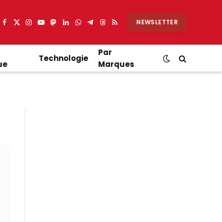
NEWSLETTER
Facebook
X
Instagram
YouTube
Mastodon
LinkedIn
WhatsApp
Partager
Threads
RSS
(Twitter)
sur
Telegram
Par
Technologie
ue
Marques