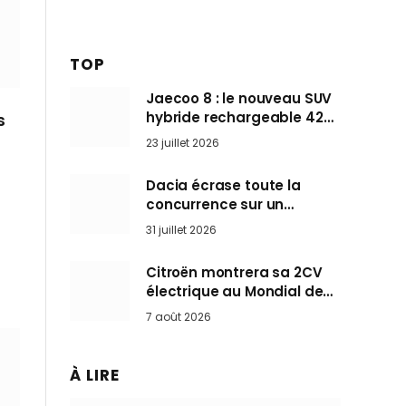
TOP
Jaecoo 8 : le nouveau SUV
hybride rechargeable 428
s
ch qui vise l’Audi Q7 arrive
23 juillet 2026
en Europe cet automne
Dacia écrase toute la
concurrence sur un
marché où personne ne
31 juillet 2026
l’attendait
Citroën montrera sa 2CV
électrique au Mondial de
Paris pendant que BMW et
7 août 2026
Mini désertent le salon
À LIRE