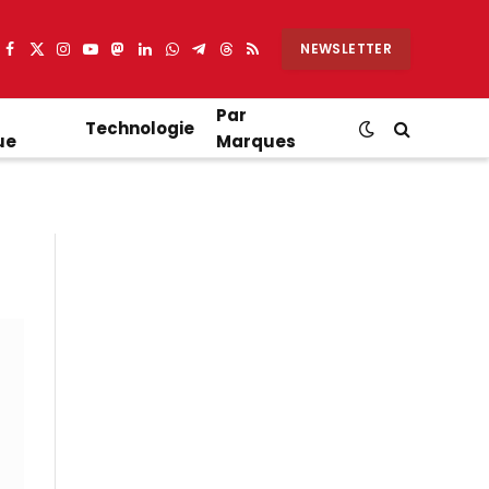
NEWSLETTER
Facebook
X
Instagram
YouTube
Mastodon
LinkedIn
WhatsApp
Partager
Threads
RSS
(Twitter)
sur
Telegram
Par
Technologie
ue
Marques