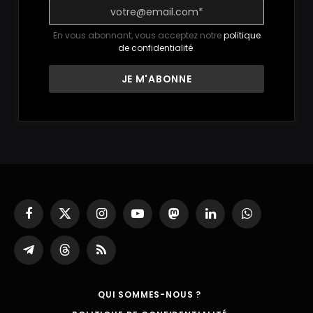
En vous abonnant, vous acceptez notre
politique
de confidentialité
.
Facebook
X
Instagram
YouTube
Mastodon
LinkedIn
WhatsApp
(Twitter)
Partager
Threads
RSS
sur
Telegram
QUI SOMMES-NOUS ?