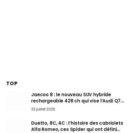
TOP
Jaecoo 8 : le nouveau SUV hybride
rechargeable 428 ch qui vise l’Audi Q7
arrive en Europe cet automne
23 juillet 2026
Duetto, 8C, 4C : l’histoire des cabriolets
Alfa Romeo, ces Spider qui ont défini