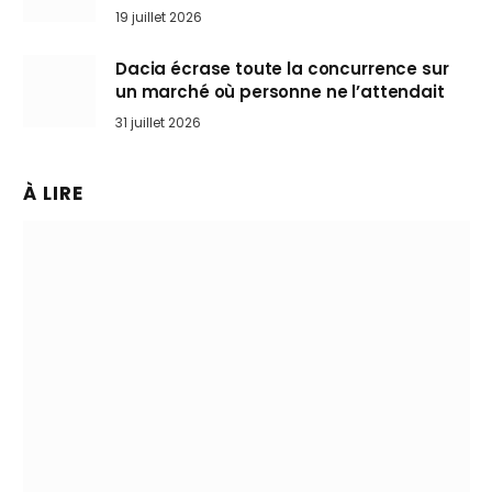
l’art de rouler cheveux au vent
19 juillet 2026
Dacia écrase toute la concurrence sur
un marché où personne ne l’attendait
31 juillet 2026
À LIRE