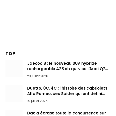
TOP
Jaecoo 8 : le nouveau SUV hybride
rechargeable 428 ch qui vise l’Audi Q7
arrive en Europe cet automne
23 juillet 2026
Duetto, 8C, 4C : l’histoire des cabriolets
Alfa Romeo, ces Spider qui ont défini
l’art de rouler cheveux au vent
19 juillet 2026
Dacia écrase toute la concurrence sur