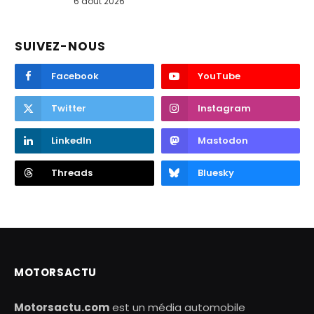
6 août 2026
SUIVEZ-NOUS
Facebook
YouTube
Twitter
Instagram
LinkedIn
Mastodon
Threads
Bluesky
MOTORSACTU
Motorsactu.com
est un média automobile