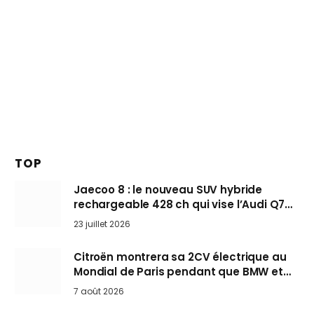
TOP
Jaecoo 8 : le nouveau SUV hybride
rechargeable 428 ch qui vise l’Audi Q7
arrive en Europe cet automne
23 juillet 2026
Citroën montrera sa 2CV électrique au
Mondial de Paris pendant que BMW et
Mini désertent le salon
7 août 2026