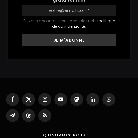
gratuitement
En vous abonnant, vous acceptez notre
politique
de confidentialité
.
Facebook
X
Instagram
YouTube
Mastodon
LinkedIn
WhatsApp
(Twitter)
Partager
Threads
RSS
sur
Telegram
QUI SOMMES-NOUS ?