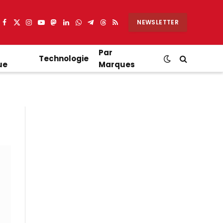
NEWSLETTER
Facebook
X
Instagram
YouTube
Mastodon
LinkedIn
WhatsApp
Partager
Threads
RSS
(Twitter)
sur
Telegram
Par
Technologie
ue
Marques