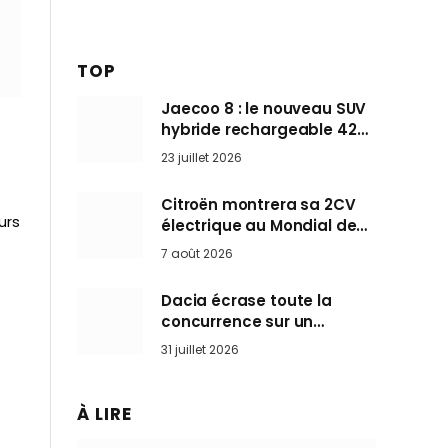
TOP
Jaecoo 8 : le nouveau SUV
hybride rechargeable 428
ch qui vise l’Audi Q7 arrive
23 juillet 2026
en Europe cet automne
Citroën montrera sa 2CV
urs
électrique au Mondial de
Paris pendant que BMW et
7 août 2026
Mini désertent le salon
Dacia écrase toute la
concurrence sur un
marché où personne ne
31 juillet 2026
l’attendait
À LIRE