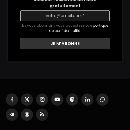
gratuitement
En vous abonnant, vous acceptez notre
politique
de confidentialité
.
Facebook
X
Instagram
YouTube
Mastodon
LinkedIn
WhatsApp
(Twitter)
Partager
Threads
RSS
sur
Telegram