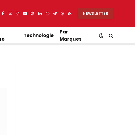
NEWSLETTER
Facebook
X
Instagram
YouTube
Mastodon
LinkedIn
WhatsApp
Partager
Threads
RSS
(Twitter)
sur
Telegram
Par
Technologie
ue
Marques