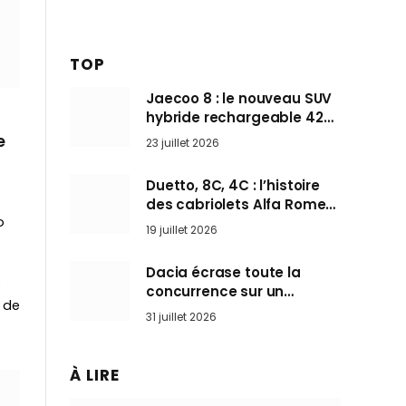
TOP
Jaecoo 8 : le nouveau SUV
hybride rechargeable 428
ch qui vise l’Audi Q7 arrive
e
23 juillet 2026
en Europe cet automne
Duetto, 8C, 4C : l’histoire
des cabriolets Alfa Romeo,
o
ces Spider qui ont défini
19 juillet 2026
l’art de rouler cheveux au
vent
Dacia écrase toute la
s
concurrence sur un
s de
marché où personne ne
31 juillet 2026
l’attendait
À LIRE