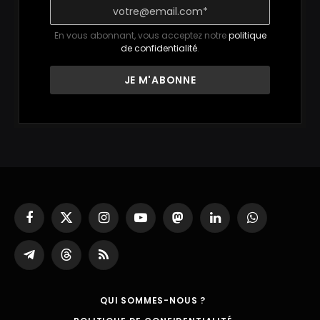
En vous abonnant, vous acceptez notre
politique
de confidentialité
.
Facebook
X
Instagram
YouTube
Mastodon
LinkedIn
WhatsApp
(Twitter)
Partager
Threads
RSS
sur
Telegram
QUI SOMMES-NOUS ?