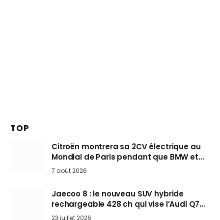
TOP
Citroën montrera sa 2CV électrique au
Mondial de Paris pendant que BMW et
Mini désertent le salon
7 août 2026
Jaecoo 8 : le nouveau SUV hybride
rechargeable 428 ch qui vise l’Audi Q7
arrive en Europe cet automne
23 juillet 2026