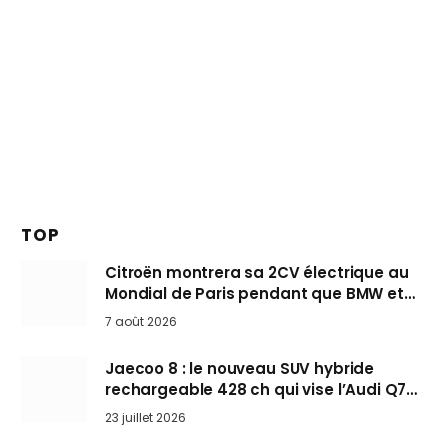
TOP
Citroën montrera sa 2CV électrique au
Mondial de Paris pendant que BMW et
Mini désertent le salon
7 août 2026
Jaecoo 8 : le nouveau SUV hybride
rechargeable 428 ch qui vise l’Audi Q7
arrive en Europe cet automne
23 juillet 2026