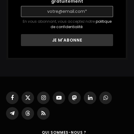
gratuitement
En vous abonnant, vous acceptez notre
politique
de confidentialité
.
Facebook
X
Instagram
YouTube
Mastodon
LinkedIn
WhatsApp
(Twitter)
Partager
Threads
RSS
sur
Telegram
QUI SOMMES-NOUS ?