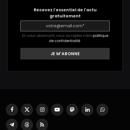
Recevez l'essentiel de l'actu
gratuitement
En vous abonnant, vous acceptez notre
politique
de confidentialité
.
Facebook
X
Instagram
YouTube
Mastodon
LinkedIn
WhatsApp
(Twitter)
Partager
Threads
RSS