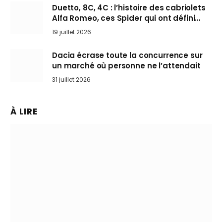
Duetto, 8C, 4C : l’histoire des cabriolets
Alfa Romeo, ces Spider qui ont défini
l’art de rouler cheveux au vent
19 juillet 2026
Dacia écrase toute la concurrence sur
un marché où personne ne l’attendait
31 juillet 2026
À LIRE