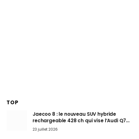
TOP
Jaecoo 8 : le nouveau SUV hybride
rechargeable 428 ch qui vise l’Audi Q7
arrive en Europe cet automne
23 juillet 2026