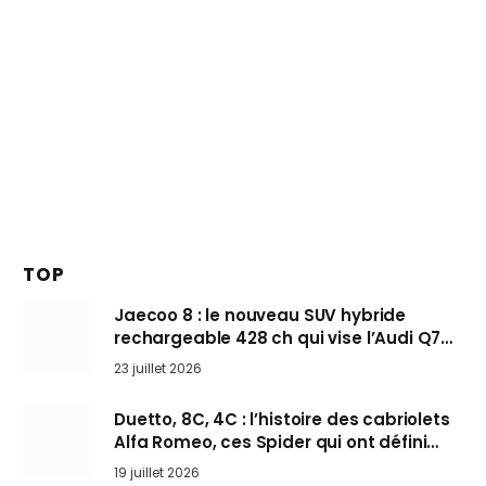
TOP
Jaecoo 8 : le nouveau SUV hybride
rechargeable 428 ch qui vise l’Audi Q7
arrive en Europe cet automne
23 juillet 2026
Duetto, 8C, 4C : l’histoire des cabriolets
Alfa Romeo, ces Spider qui ont défini
l’art de rouler cheveux au vent
19 juillet 2026