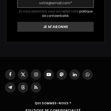
En vous abonnant, vous acceptez notre
politique
de confidentialité
.
Facebook
X
Instagram
YouTube
Mastodon
LinkedIn
WhatsApp
(Twitter)
Partager
Threads
RSS
sur
Telegram
QUI SOMMES-NOUS ?
POLITIQUE DE CONFIDENTIALITÉ