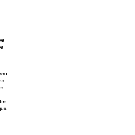
ée
ge
eau
ne
km
tre
ue.