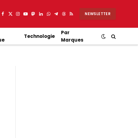
NEWSLETTER
Facebook
X
Instagram
YouTube
Mastodon
LinkedIn
WhatsApp
Partager
Threads
RSS
(Twitter)
sur
Telegram
Par
Technologie
ue
Marques