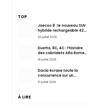
TOP
Jaecoo 8 : le nouveau SUV
hybride rechargeable 428
ch qui vise l’Audi Q7 arrive
23 juillet 2026
en Europe cet automne
Duetto, 8C, 4C : l’histoire
des cabriolets Alfa Romeo,
ces Spider qui ont défini
19 juillet 2026
l’art de rouler cheveux au
vent
Dacia écrase toute la
concurrence sur un
marché où personne ne
31 juillet 2026
l’attendait
À LIRE