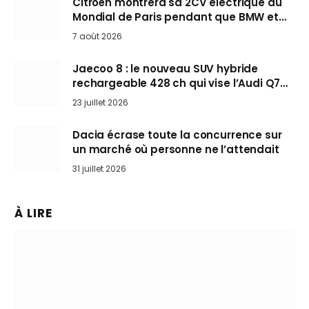
Citroën montrera sa 2CV électrique au
Mondial de Paris pendant que BMW et
Mini désertent le salon
7 août 2026
Jaecoo 8 : le nouveau SUV hybride
rechargeable 428 ch qui vise l’Audi Q7
arrive en Europe cet automne
23 juillet 2026
Dacia écrase toute la concurrence sur
un marché où personne ne l’attendait
31 juillet 2026
À LIRE