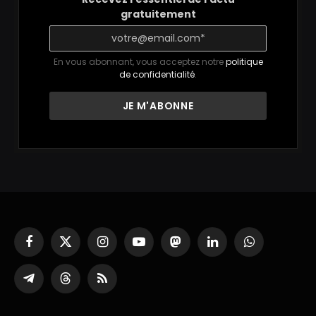
gratuitement
En vous abonnant, vous acceptez notre
politique
de confidentialité
.
Facebook
X
Instagram
YouTube
Mastodon
LinkedIn
WhatsApp
(Twitter)
Partager
Threads
RSS
sur
Telegram