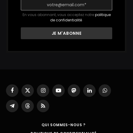
En vous abonnant, vous acceptez notre
politique
de confidentialité
.
Facebook
X
Instagram
YouTube
Mastodon
LinkedIn
WhatsApp
(Twitter)
Partager
Threads
RSS
sur
Telegram
QUI SOMMES-NOUS ?