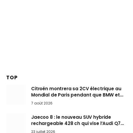
TOP
Citroën montrera sa 2CV électrique au
Mondial de Paris pendant que BMW et
Mini désertent le salon
7 août 2026
Jaecoo 8 : le nouveau SUV hybride
rechargeable 428 ch qui vise l’Audi Q7
arrive en Europe cet automne
23 juillet 2026