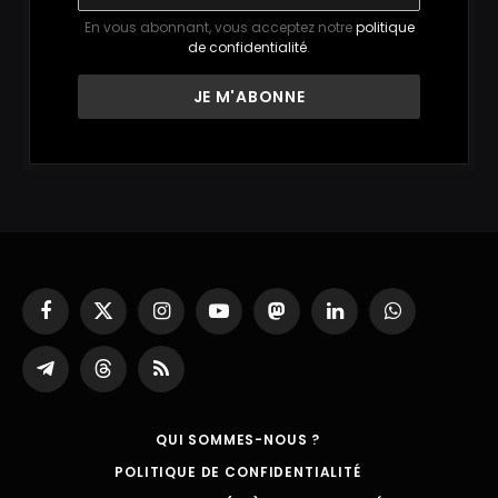
En vous abonnant, vous acceptez notre
politique
de confidentialité
.
Facebook
X
Instagram
YouTube
Mastodon
LinkedIn
WhatsApp
(Twitter)
Partager
Threads
RSS
sur
Telegram
QUI SOMMES-NOUS ?
POLITIQUE DE CONFIDENTIALITÉ