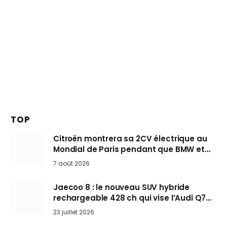
TOP
Citroën montrera sa 2CV électrique au
Mondial de Paris pendant que BMW et
Mini désertent le salon
7 août 2026
Jaecoo 8 : le nouveau SUV hybride
rechargeable 428 ch qui vise l’Audi Q7
arrive en Europe cet automne
23 juillet 2026