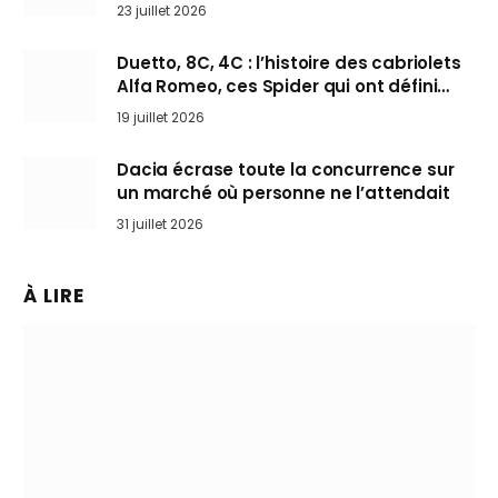
arrive en Europe cet automne
23 juillet 2026
Duetto, 8C, 4C : l’histoire des cabriolets
Alfa Romeo, ces Spider qui ont défini
l’art de rouler cheveux au vent
19 juillet 2026
Dacia écrase toute la concurrence sur
un marché où personne ne l’attendait
31 juillet 2026
À LIRE