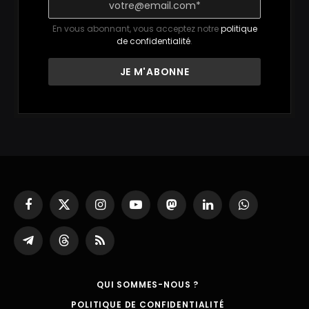
En vous abonnant, vous acceptez notre
politique
de confidentialité
.
Facebook
X
Instagram
YouTube
Mastodon
LinkedIn
WhatsApp
(Twitter)
Partager
Threads
RSS
sur
Telegram
QUI SOMMES-NOUS ?
POLITIQUE DE CONFIDENTIALITÉ