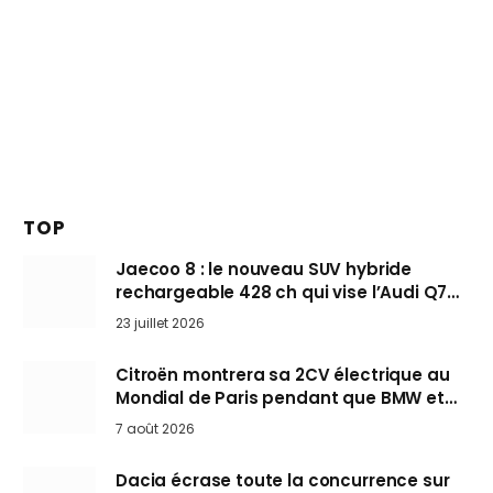
TOP
Jaecoo 8 : le nouveau SUV hybride
rechargeable 428 ch qui vise l’Audi Q7
arrive en Europe cet automne
23 juillet 2026
Citroën montrera sa 2CV électrique au
Mondial de Paris pendant que BMW et
Mini désertent le salon
7 août 2026
Dacia écrase toute la concurrence sur