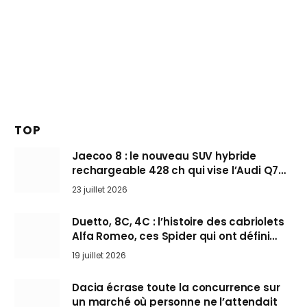
TOP
Jaecoo 8 : le nouveau SUV hybride
rechargeable 428 ch qui vise l’Audi Q7
arrive en Europe cet automne
23 juillet 2026
Duetto, 8C, 4C : l’histoire des cabriolets
Alfa Romeo, ces Spider qui ont défini
l’art de rouler cheveux au vent
19 juillet 2026
Dacia écrase toute la concurrence sur
un marché où personne ne l’attendait