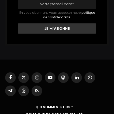
En vous abonnant, vous acceptez notre
politique
de confidentialité
.
Facebook
X
Instagram
YouTube
Mastodon
LinkedIn
WhatsApp
(Twitter)
Partager
Threads
RSS
sur
Telegram
QUI SOMMES-NOUS ?