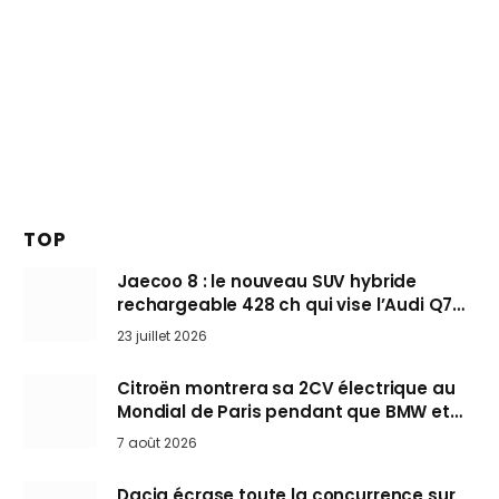
TOP
Jaecoo 8 : le nouveau SUV hybride
rechargeable 428 ch qui vise l’Audi Q7
arrive en Europe cet automne
23 juillet 2026
Citroën montrera sa 2CV électrique au
Mondial de Paris pendant que BMW et
Mini désertent le salon
7 août 2026
Dacia écrase toute la concurrence sur