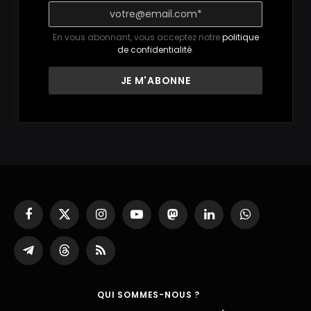
En vous abonnant, vous acceptez notre
politique
de confidentialité
.
Facebook
X
Instagram
YouTube
Mastodon
LinkedIn
WhatsApp
(Twitter)
Partager
Threads
RSS
sur
Telegram
QUI SOMMES-NOUS ?