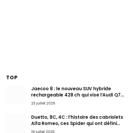
TOP
Jaecoo 8 : le nouveau SUV hybride
rechargeable 428 ch qui vise l’Audi Q7
arrive en Europe cet automne
23 juillet 2026
Duetto, 8C, 4C : l’histoire des cabriolets
Alfa Romeo, ces Spider qui ont défini
l’art de rouler cheveux au vent
19 juillet 2026