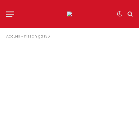
Accueil
»
nissan gtr r36