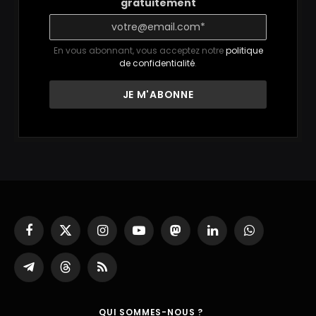
gratuitement
En vous abonnant, vous acceptez notre
politique
de confidentialité
.
Facebook
X
Instagram
YouTube
Mastodon
LinkedIn
WhatsApp
(Twitter)
Partager
Threads
RSS
sur
Telegram
QUI SOMMES-NOUS ?