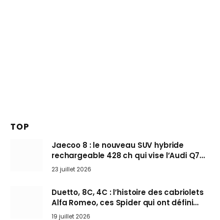
TOP
Jaecoo 8 : le nouveau SUV hybride
rechargeable 428 ch qui vise l’Audi Q7
arrive en Europe cet automne
23 juillet 2026
Duetto, 8C, 4C : l’histoire des cabriolets
Alfa Romeo, ces Spider qui ont défini
l’art de rouler cheveux au vent
19 juillet 2026