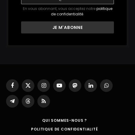
En vous abonnant, vous acceptez notre
politique
de confidentialité
.
Facebook
X
Instagram
YouTube
Mastodon
LinkedIn
WhatsApp
(Twitter)
Partager
Threads
RSS
sur
Telegram
QUI SOMMES-NOUS ?
POLITIQUE DE CONFIDENTIALITÉ