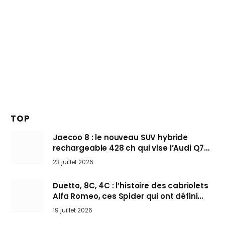
TOP
Jaecoo 8 : le nouveau SUV hybride
rechargeable 428 ch qui vise l’Audi Q7
arrive en Europe cet automne
23 juillet 2026
Duetto, 8C, 4C : l’histoire des cabriolets
Alfa Romeo, ces Spider qui ont défini
l’art de rouler cheveux au vent
19 juillet 2026