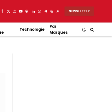
NEWSLETTER
Facebook
X
Instagram
YouTube
Mastodon
LinkedIn
WhatsApp
Partager
Threads
RSS
(Twitter)
sur
Telegram
Par
Technologie
ue
Marques