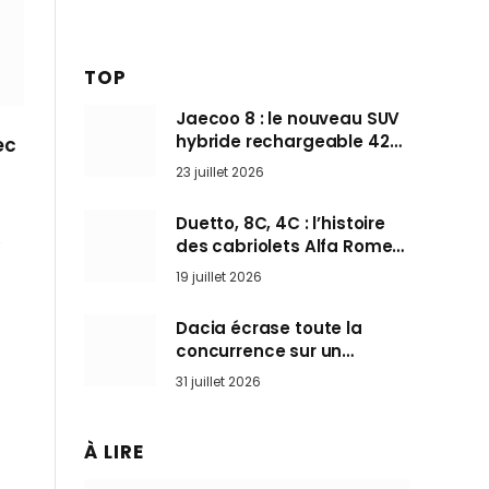
TOP
Jaecoo 8 : le nouveau SUV
hybride rechargeable 428
ec
ch qui vise l’Audi Q7 arrive
23 juillet 2026
en Europe cet automne
Duetto, 8C, 4C : l’histoire
e
des cabriolets Alfa Romeo,
ces Spider qui ont défini
19 juillet 2026
l’art de rouler cheveux au
vent
Dacia écrase toute la
concurrence sur un
marché où personne ne
31 juillet 2026
l’attendait
À LIRE