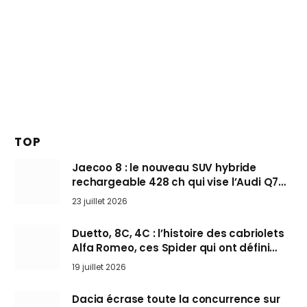
TOP
Jaecoo 8 : le nouveau SUV hybride
rechargeable 428 ch qui vise l’Audi Q7
arrive en Europe cet automne
23 juillet 2026
Duetto, 8C, 4C : l’histoire des cabriolets
Alfa Romeo, ces Spider qui ont défini
l’art de rouler cheveux au vent
19 juillet 2026
Dacia écrase toute la concurrence sur