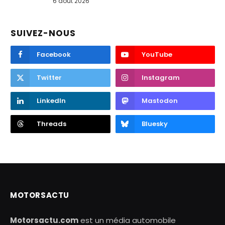
6 août 2026
SUIVEZ-NOUS
Facebook
YouTube
Twitter
Instagram
LinkedIn
Mastodon
Threads
Bluesky
MOTORSACTU
Motorsactu.com
est un média automobile