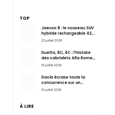
TOP
Jaecoo 8 : le nouveau SUV
hybride rechargeable 428
ch qui vise l’Audi Q7 arrive
23 juillet 2026
en Europe cet automne
Duetto, 8C, 4C : l’histoire
des cabriolets Alfa Romeo,
ces Spider qui ont défini
19 juillet 2026
l’art de rouler cheveux au
vent
Dacia écrase toute la
concurrence sur un
marché où personne ne
31 juillet 2026
l’attendait
À LIRE