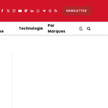
NEWSLETTER
Facebook
X
Instagram
YouTube
Mastodon
LinkedIn
WhatsApp
Partager
Threads
RSS
(Twitter)
sur
Telegram
Par
Technologie
ue
Marques