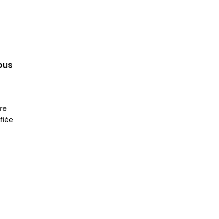
ous
re
fiée