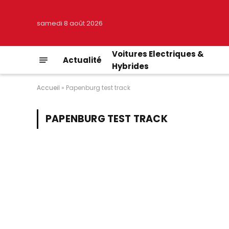
samedi 8 août 2026
Voitures Electriques &
Actualité
Hybrides
Accueil
»
Papenburg test track
PAPENBURG TEST TRACK