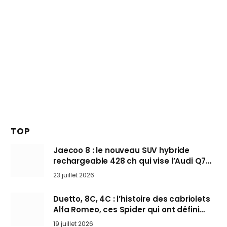
TOP
Jaecoo 8 : le nouveau SUV hybride
rechargeable 428 ch qui vise l’Audi Q7
arrive en Europe cet automne
23 juillet 2026
Duetto, 8C, 4C : l’histoire des cabriolets
Alfa Romeo, ces Spider qui ont défini
l’art de rouler cheveux au vent
19 juillet 2026