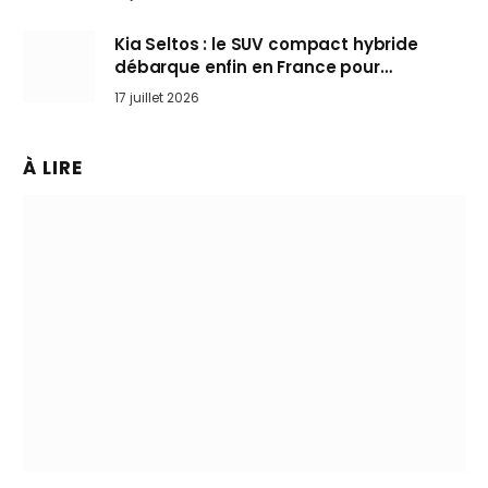
Kia Seltos : le SUV compact hybride
débarque enfin en France pour
bousculer les Nissan Qashqai et Toyota
17 juillet 2026
Yaris Cross
À LIRE