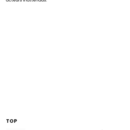
acteurs inattendus.
TOP