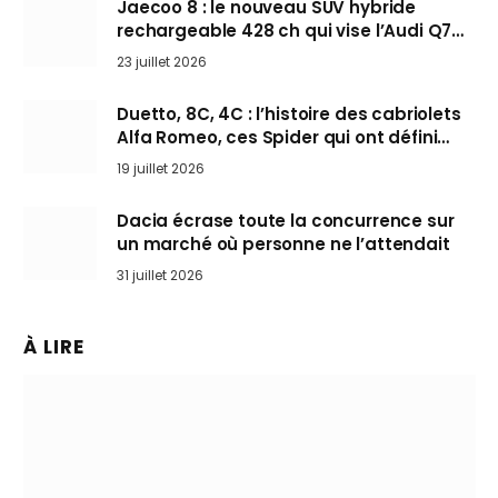
Jaecoo 8 : le nouveau SUV hybride
rechargeable 428 ch qui vise l’Audi Q7
arrive en Europe cet automne
23 juillet 2026
Duetto, 8C, 4C : l’histoire des cabriolets
Alfa Romeo, ces Spider qui ont défini
l’art de rouler cheveux au vent
19 juillet 2026
Dacia écrase toute la concurrence sur
un marché où personne ne l’attendait
31 juillet 2026
À LIRE