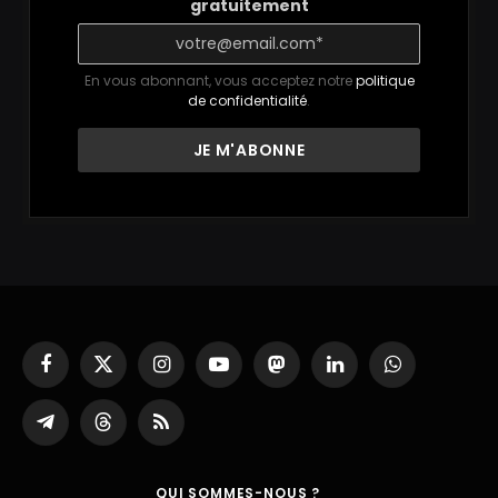
gratuitement
En vous abonnant, vous acceptez notre
politique
de confidentialité
.
Facebook
X
Instagram
YouTube
Mastodon
LinkedIn
WhatsApp
(Twitter)
Partager
Threads
RSS
sur
Telegram
QUI SOMMES-NOUS ?