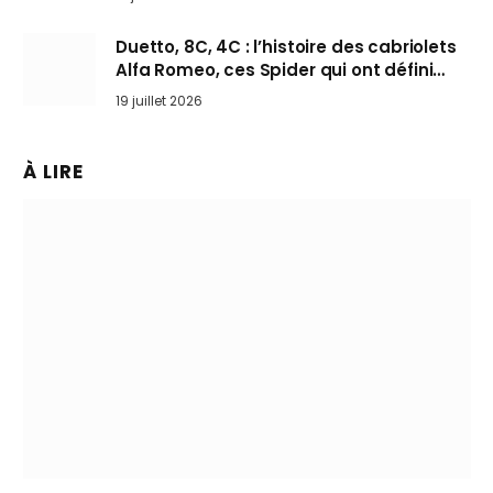
Duetto, 8C, 4C : l’histoire des cabriolets
Alfa Romeo, ces Spider qui ont défini
l’art de rouler cheveux au vent
19 juillet 2026
À LIRE