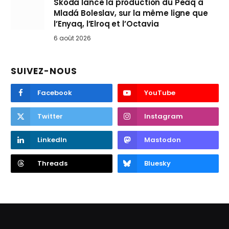
Skoda lance la production du Peaq à
Mladá Boleslav, sur la même ligne que
l’Enyaq, l’Elroq et l’Octavia
6 août 2026
SUIVEZ-NOUS
Facebook
YouTube
Twitter
Instagram
LinkedIn
Mastodon
Threads
Bluesky