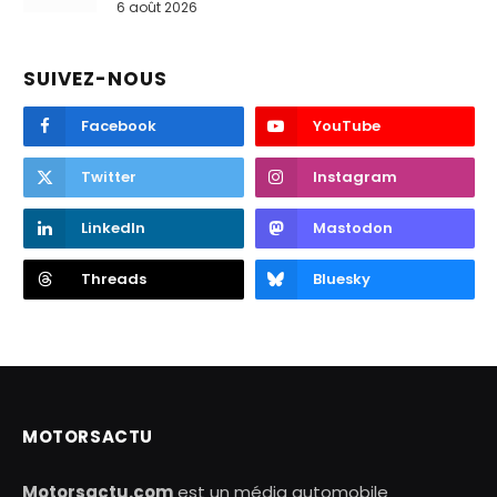
6 août 2026
SUIVEZ-NOUS
Facebook
YouTube
Twitter
Instagram
LinkedIn
Mastodon
Threads
Bluesky
MOTORSACTU
Motorsactu.com
est un média automobile