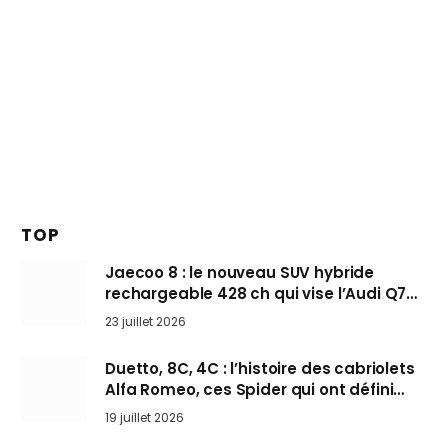
TOP
Jaecoo 8 : le nouveau SUV hybride
rechargeable 428 ch qui vise l’Audi Q7
arrive en Europe cet automne
23 juillet 2026
Duetto, 8C, 4C : l’histoire des cabriolets
Alfa Romeo, ces Spider qui ont défini
l’art de rouler cheveux au vent
19 juillet 2026