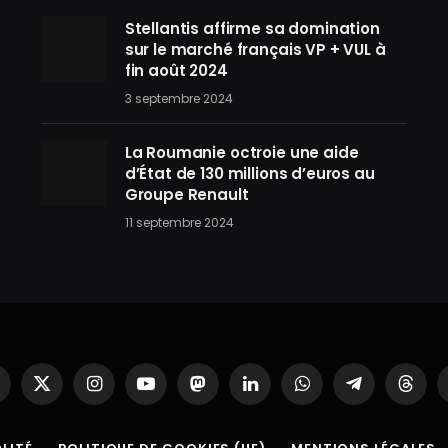
Stellantis affirme sa domination
sur le marché français VP + VUL à
fin août 2024
3 septembre 2024
La Roumanie octroie une aide
d’État de 130 millions d’euros au
Groupe Renault
11 septembre 2024
acebook
X
Instagram
YouTube
Mastodon
LinkedIn
WhatsApp
Partager
Threa
(Twitter)
sur
Telegram