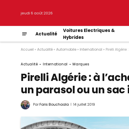
jeudi 6 août 2026
Voitures Electriques &
Actualité
Hybrides
Accueil
»
Actualité
»
Automobile
»
International
»
Pirelli Algéri
Actualité
International
Marques
Pirelli Algérie : à l’ac
un parasol ou un sac 
Par
Faris Bouchaala
14 juillet 2019