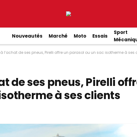
Sport
Nouveautés
Marché
Moto
Essais
Mécaniq
e : à l’achat de ses pneus, Pirelli offre un parasol ou un sac isotherme à ses 
hat de ses pneus, Pirelli off
isotherme à ses clients