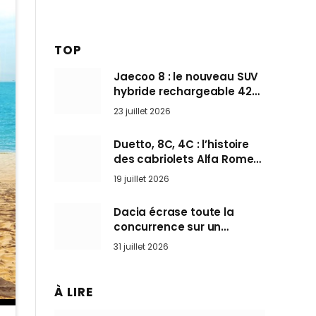
TOP
Jaecoo 8 : le nouveau SUV
hybride rechargeable 428
ch qui vise l’Audi Q7 arrive
23 juillet 2026
en Europe cet automne
Duetto, 8C, 4C : l’histoire
des cabriolets Alfa Romeo,
ces Spider qui ont défini
19 juillet 2026
l’art de rouler cheveux au
vent
Dacia écrase toute la
concurrence sur un
marché où personne ne
31 juillet 2026
l’attendait
À LIRE