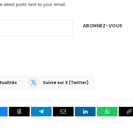
e latest posts sent to your email.
ABONNEZ-VOUS
tualités
Suivre sur X (Twitter)
luesky
Threads
Partager
Email
LinkedIn
WhatsApp
C
sur
le