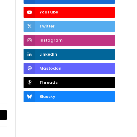
YouTube
Twitter
Instagram
LinkedIn
Mastodon
Threads
Bluesky
opier