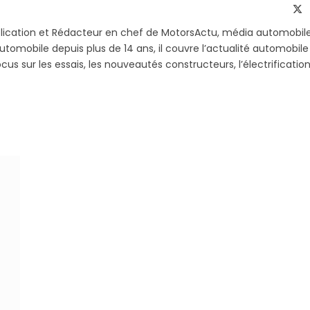
Telegram
li
X
(T
blication et Rédacteur en chef de MotorsActu, média automobil
utomobile depuis plus de 14 ans, il couvre l’actualité automobile
s sur les essais, les nouveautés constructeurs, l’électrification