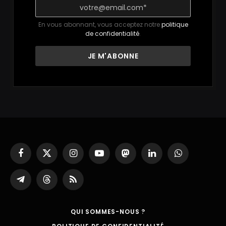
En vous abonnant, vous acceptez notre
politique
de confidentialité
.
Facebook
X
Instagram
YouTube
Mastodon
LinkedIn
WhatsApp
(Twitter)
Partager
Threads
RSS
sur
Telegram
QUI SOMMES-NOUS ?