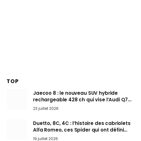
TOP
Jaecoo 8 : le nouveau SUV hybride
rechargeable 428 ch qui vise l’Audi Q7
arrive en Europe cet automne
23 juillet 2026
Duetto, 8C, 4C : l’histoire des cabriolets
Alfa Romeo, ces Spider qui ont défini
l’art de rouler cheveux au vent
19 juillet 2026