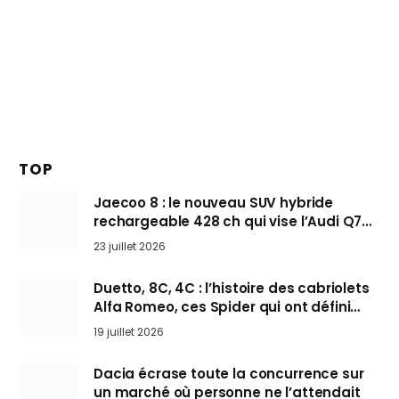
TOP
Jaecoo 8 : le nouveau SUV hybride
rechargeable 428 ch qui vise l’Audi Q7
arrive en Europe cet automne
23 juillet 2026
Duetto, 8C, 4C : l’histoire des cabriolets
Alfa Romeo, ces Spider qui ont défini
l’art de rouler cheveux au vent
19 juillet 2026
Dacia écrase toute la concurrence sur
un marché où personne ne l’attendait