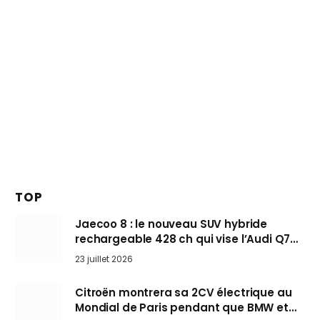
TOP
Jaecoo 8 : le nouveau SUV hybride
rechargeable 428 ch qui vise l’Audi Q7
arrive en Europe cet automne
23 juillet 2026
Citroën montrera sa 2CV électrique au
Mondial de Paris pendant que BMW et