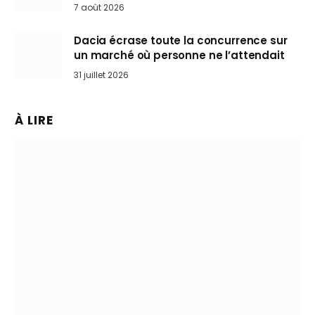
Mini désertent le salon
7 août 2026
Dacia écrase toute la concurrence sur
un marché où personne ne l’attendait
31 juillet 2026
À LIRE