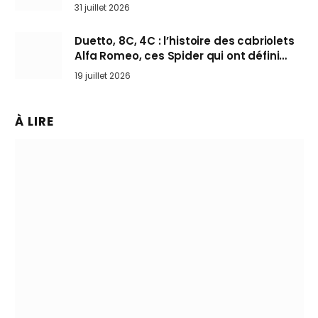
31 juillet 2026
Duetto, 8C, 4C : l’histoire des cabriolets
Alfa Romeo, ces Spider qui ont défini
l’art de rouler cheveux au vent
19 juillet 2026
À LIRE