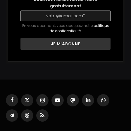
gratuitement
En vous abonnant, vous acceptez notre
politique
de confidentialité
.
Facebook
X
Instagram
YouTube
Mastodon
LinkedIn
WhatsApp
(Twitter)
Partager
Threads
RSS
sur
Telegram