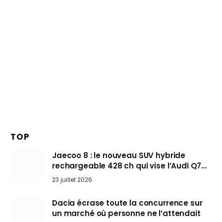
TOP
Jaecoo 8 : le nouveau SUV hybride
rechargeable 428 ch qui vise l’Audi Q7
arrive en Europe cet automne
23 juillet 2026
Dacia écrase toute la concurrence sur
un marché où personne ne l’attendait