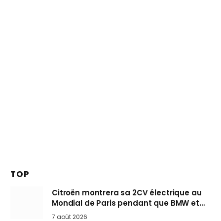
TOP
Citroën montrera sa 2CV électrique au
Mondial de Paris pendant que BMW et
Mini désertent le salon
7 août 2026