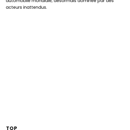
automobile mondiale, désormais dominée par des
acteurs inattendus.
TOP