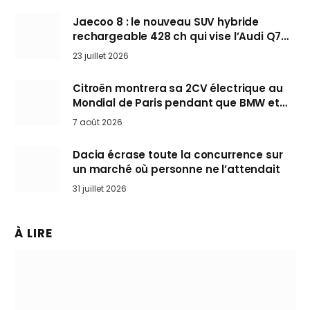
Jaecoo 8 : le nouveau SUV hybride
rechargeable 428 ch qui vise l’Audi Q7
arrive en Europe cet automne
23 juillet 2026
Citroën montrera sa 2CV électrique au
Mondial de Paris pendant que BMW et
Mini désertent le salon
7 août 2026
Dacia écrase toute la concurrence sur
un marché où personne ne l’attendait
31 juillet 2026
À LIRE