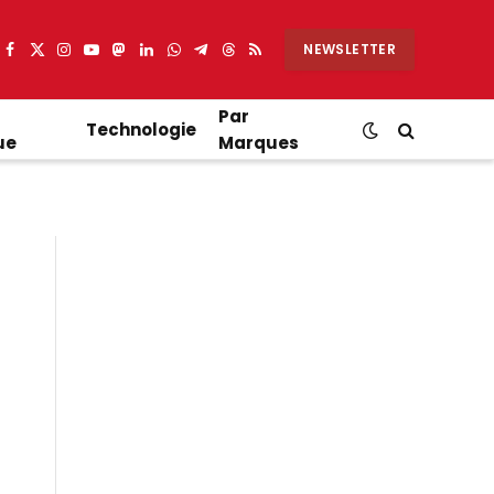
NEWSLETTER
Facebook
X
Instagram
YouTube
Mastodon
LinkedIn
WhatsApp
Partager
Threads
RSS
(Twitter)
sur
Telegram
Par
Technologie
ue
Marques