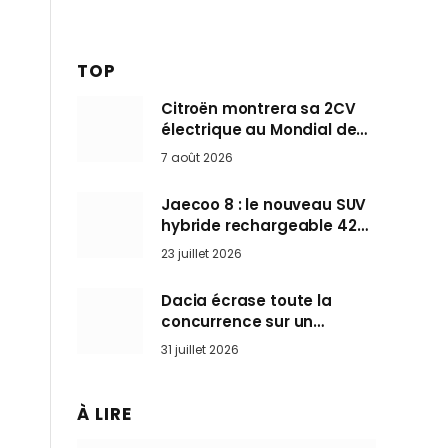
TOP
Citroën montrera sa 2CV
électrique au Mondial de
Paris pendant que BMW et
7 août 2026
Mini désertent le salon
Jaecoo 8 : le nouveau SUV
hybride rechargeable 428
ch qui vise l’Audi Q7 arrive
23 juillet 2026
en Europe cet automne
Dacia écrase toute la
concurrence sur un
marché où personne ne
31 juillet 2026
l’attendait
À LIRE