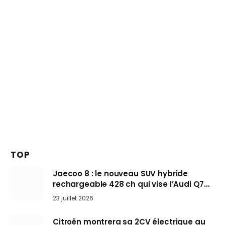
TOP
Jaecoo 8 : le nouveau SUV hybride
rechargeable 428 ch qui vise l’Audi Q7
arrive en Europe cet automne
23 juillet 2026
Citroën montrera sa 2CV électrique au