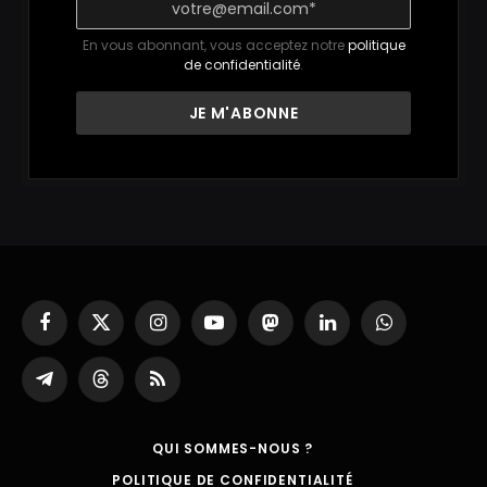
En vous abonnant, vous acceptez notre
politique
de confidentialité
.
Facebook
X
Instagram
YouTube
Mastodon
LinkedIn
WhatsApp
(Twitter)
Partager
Threads
RSS
sur
Telegram
QUI SOMMES-NOUS ?
POLITIQUE DE CONFIDENTIALITÉ