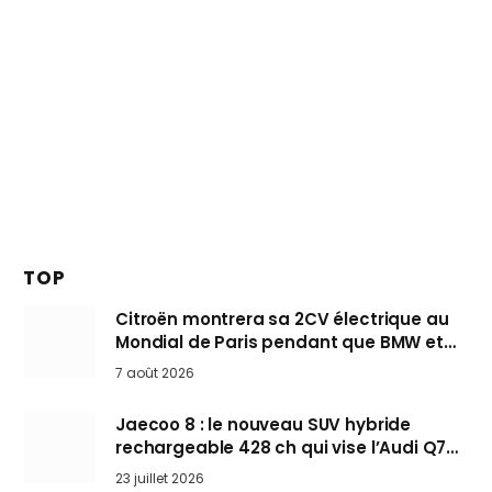
TOP
Citroën montrera sa 2CV électrique au
Mondial de Paris pendant que BMW et
Mini désertent le salon
7 août 2026
Jaecoo 8 : le nouveau SUV hybride
rechargeable 428 ch qui vise l’Audi Q7
arrive en Europe cet automne
23 juillet 2026