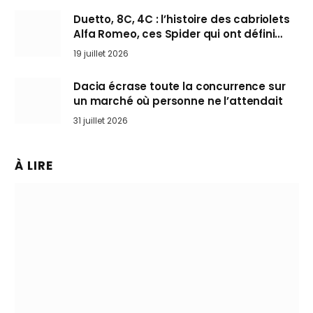
Duetto, 8C, 4C : l’histoire des cabriolets
Alfa Romeo, ces Spider qui ont défini
l’art de rouler cheveux au vent
19 juillet 2026
Dacia écrase toute la concurrence sur
un marché où personne ne l’attendait
31 juillet 2026
À LIRE