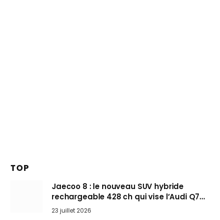
TOP
Jaecoo 8 : le nouveau SUV hybride
rechargeable 428 ch qui vise l’Audi Q7
arrive en Europe cet automne
23 juillet 2026