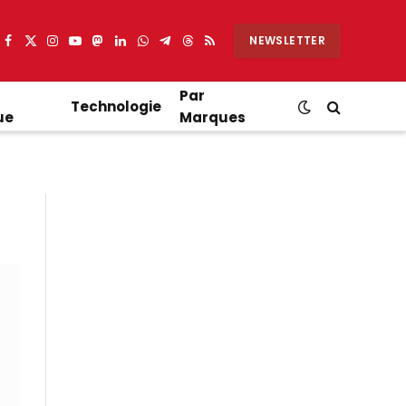
NEWSLETTER
Facebook
X
Instagram
YouTube
Mastodon
LinkedIn
WhatsApp
Partager
Threads
RSS
(Twitter)
sur
Telegram
Par
Technologie
ue
Marques