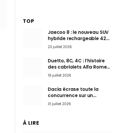
TOP
Jaecoo 8 : le nouveau SUV
hybride rechargeable 428
ch qui vise l’Audi Q7 arrive
23 juillet 2026
en Europe cet automne
Duetto, 8C, 4C : l’histoire
des cabriolets Alfa Romeo,
ces Spider qui ont défini
19 juillet 2026
l’art de rouler cheveux au
vent
Dacia écrase toute la
concurrence sur un
marché où personne ne
31 juillet 2026
l’attendait
À LIRE