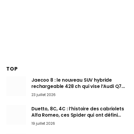
TOP
Jaecoo 8 : le nouveau SUV hybride
rechargeable 428 ch qui vise l’Audi Q7
arrive en Europe cet automne
23 juillet 2026
Duetto, 8C, 4C : l’histoire des cabriolets
Alfa Romeo, ces Spider qui ont défini
l’art de rouler cheveux au vent
19 juillet 2026