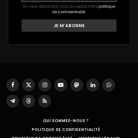
En vous abonnant, vous acceptez notre
politique
de confidentialité
.
Facebook
X
Instagram
YouTube
Mastodon
LinkedIn
WhatsApp
(Twitter)
Partager
Threads
RSS
sur
Telegram
QUI SOMMES-NOUS ?
POLITIQUE DE CONFIDENTIALITÉ