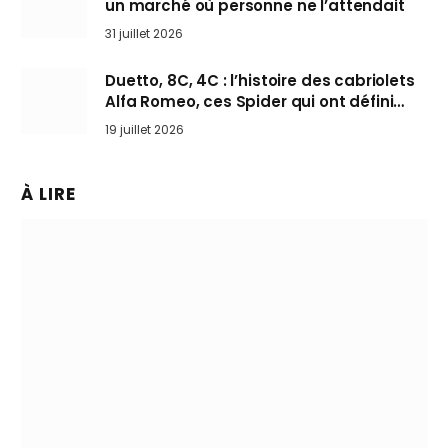
un marché où personne ne l’attendait
31 juillet 2026
Duetto, 8C, 4C : l’histoire des cabriolets
Alfa Romeo, ces Spider qui ont défini
l’art de rouler cheveux au vent
19 juillet 2026
À LIRE