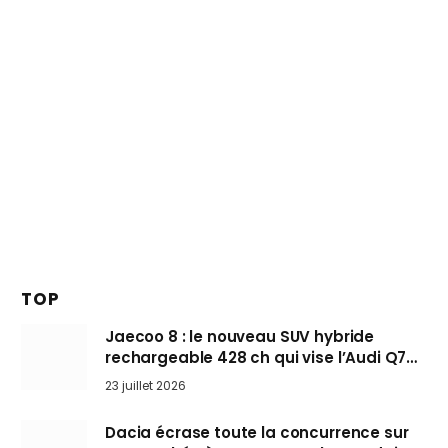
TOP
Jaecoo 8 : le nouveau SUV hybride
rechargeable 428 ch qui vise l’Audi Q7
arrive en Europe cet automne
23 juillet 2026
Dacia écrase toute la concurrence sur